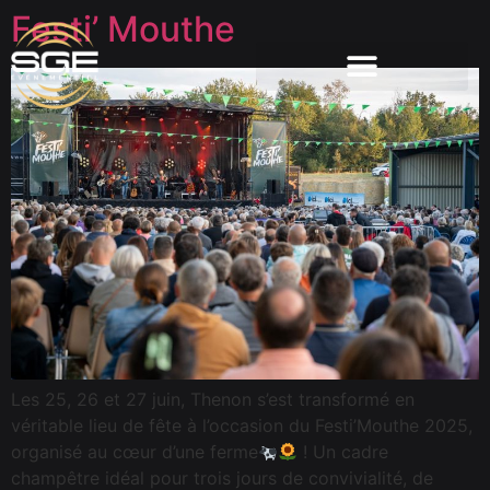
Festi’ Mouthe
Les 25, 26 et 27 juin, Thenon s’est transformé en
véritable lieu de fête à l’occasion du Festi’Mouthe 2025,
organisé au cœur d’une ferme
! Un cadre
champêtre idéal pour trois jours de convivialité, de