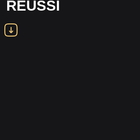
RÉUSSI
Location de Scène pour Concert et
Festival à Montauban – Structure Pro &
Prestation Clé en Main
Offrez à votre événement une scène
à la hauteur de vos ambitions